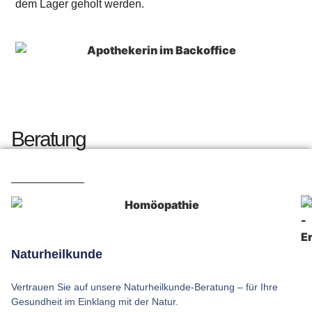
dem Lager geholt werden.
Beratung
En
Si
Naturheilkunde
un
Ve
pr
Si
Vertrauen Sie auf unsere Naturheilkunde-Beratung – für Ihre
K
Ko
au
Gesundheit im Einklang mit der Natur.
un