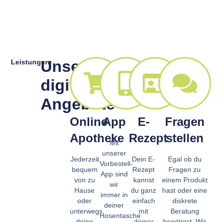
Unsere
Leistungen
digitalen
Angebote
Online
App
E-
Fragen
Apotheke
Rezept
stellen
Mit
unserer
Jederzeit
Dein E-
Egal ob du
Vorbestell-
bequem
Rezept
Fragen zu
App sind
von zu
kannst
einem Produkt
wir
Hause
du ganz
hast oder eine
immer in
oder
einfach
diskrete
deiner
unterwegs
mit
Beratung
Hosentasche
deine
deiner
benötigst. Wir